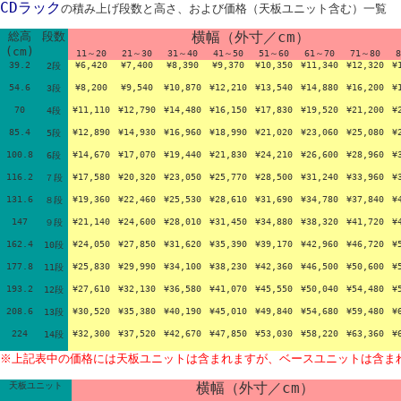
CDラック
の積み上げ段数と高さ、および価格（天板ユニット含む）一覧
横幅（外寸／cm）
総高
段数
(cm)
11～20
21～30
31～40
41～50
51～60
61～70
71～80
39.2
¥6,420
¥7,400
¥8,390
¥9,370
¥10,350
¥11,340
¥12,320
¥
2段
54.6
¥8,200
¥9,540
¥10,870
¥12,210
¥13,540
¥14,880
¥16,200
¥
3段
70
¥11,110
¥12,790
¥14,480
¥16,150
¥17,830
¥19,520
¥21,200
¥
4段
85.4
¥12,890
¥14,930
¥16,960
¥18,990
¥21,020
¥23,060
¥25,080
¥
5段
100.8
¥14,670
¥17,070
¥19,440
¥21,830
¥24,210
¥26,600
¥28,960
¥
6段
116.2
¥17,580
¥20,320
¥23,050
¥25,770
¥28,500
¥31,240
¥33,960
¥
７段
131.6
¥19,360
¥22,460
¥25,530
¥28,610
¥31,690
¥34,780
¥37,840
¥
８段
147
¥21,140
¥24,600
¥28,010
¥31,450
¥34,880
¥38,320
¥41,720
¥
９段
162.4
¥24,050
¥27,850
¥31,620
¥35,390
¥39,170
¥42,960
¥46,720
¥
10段
177.8
¥25,830
¥29,990
¥34,100
¥38,230
¥42,360
¥46,500
¥50,600
¥
11段
193.2
¥27,610
¥32,130
¥36,580
¥41,070
¥45,550
¥50,040
¥54,480
¥
12段
208.6
¥30,520
¥35,380
¥40,190
¥45,010
¥49,840
¥54,680
¥59,480
¥
13段
224
¥32,300
¥37,520
¥42,670
¥47,850
¥53,030
¥58,220
¥63,360
¥
14段
※上記表中の価格には天板ユニットは含まれますが、ベースユニットは含ま
横幅（外寸／cm）
天板ユニット