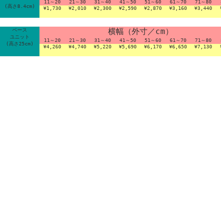
11～20
21～30
31～40
41～50
51～60
61～70
71～80
(高さ8.4cm)
¥1,730
¥2,010
¥2,300
¥2,590
¥2,870
¥3,160
¥3,440
横幅（外寸／cm）
ベース
ユニット
11～20
21～30
31～40
41～50
51～60
61～70
71～80
(高さ25cm)
¥4,260
¥4,740
¥5,220
¥5,690
¥6,170
¥6,650
¥7,130