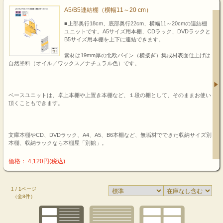
A5/B5連結棚（横幅11～20 cm）
■上部奥行18cm、底部奥行22cm、横幅11～20cmの連結棚
ユニットです。A5サイズ用本棚、CDラック、DVDラックと
B5サイズ用本棚を上下に連結できます。
素材は19mm厚の北欧パイン（横接ぎ）集成材表面仕上げは
自然塗料（オイル／ワックス／ナチュラル色）です。
ベースユニットは、卓上本棚や上置き本棚など、１段の棚として、そのままお使い
頂くこともできます。
文庫本棚やCD、DVDラック、A4、A5、B6本棚など、無垢材でできた収納サイズ別
本棚、収納ラックなら本棚屋「別館」。
価格： 4,120円(税込)
1 / 1ページ
（全8件）