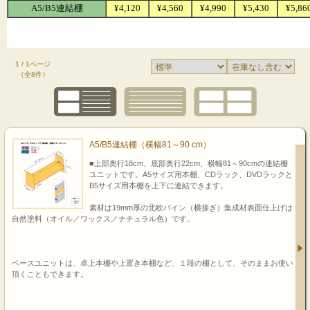
1 / 1ページ
（全8件）
A5/B5連結棚（横幅81～90 cm）
■上部奥行18cm、底部奥行22cm、横幅81～90cmの連結棚
ユニットです。A5サイズ用本棚、CDラック、DVDラックと
B5サイズ用本棚を上下に連結できます。
素材は19mm厚の北欧パイン（横接ぎ）集成材表面仕上げは
自然塗料（オイル／ワックス／ナチュラル色）です。
ベースユニットは、卓上本棚や上置き本棚など、１段の棚として、そのままお使い
頂くこともできます。