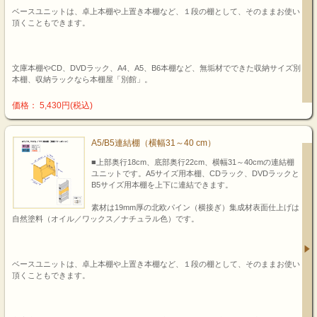
ベースユニットは、卓上本棚や上置き本棚など、１段の棚として、そのままお使い
頂くこともできます。
文庫本棚やCD、DVDラック、A4、A5、B6本棚など、無垢材でできた収納サイズ別
本棚、収納ラックなら本棚屋「別館」。
価格： 5,430円(税込)
A5/B5連結棚（横幅31～40 cm）
■上部奥行18cm、底部奥行22cm、横幅31～40cmの連結棚
ユニットです。A5サイズ用本棚、CDラック、DVDラックと
B5サイズ用本棚を上下に連結できます。
素材は19mm厚の北欧パイン（横接ぎ）集成材表面仕上げは
自然塗料（オイル／ワックス／ナチュラル色）です。
ベースユニットは、卓上本棚や上置き本棚など、１段の棚として、そのままお使い
頂くこともできます。