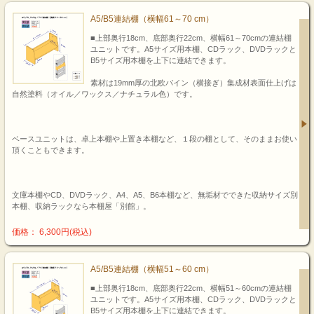
A5/B5連結棚（横幅61～70 cm）
■上部奥行18cm、底部奥行22cm、横幅61～70cmの連結棚
ユニットです。A5サイズ用本棚、CDラック、DVDラックと
B5サイズ用本棚を上下に連結できます。
素材は19mm厚の北欧パイン（横接ぎ）集成材表面仕上げは
自然塗料（オイル／ワックス／ナチュラル色）です。
ベースユニットは、卓上本棚や上置き本棚など、１段の棚として、そのままお使い
頂くこともできます。
文庫本棚やCD、DVDラック、A4、A5、B6本棚など、無垢材でできた収納サイズ別
本棚、収納ラックなら本棚屋「別館」。
価格： 6,300円(税込)
A5/B5連結棚（横幅51～60 cm）
■上部奥行18cm、底部奥行22cm、横幅51～60cmの連結棚
ユニットです。A5サイズ用本棚、CDラック、DVDラックと
B5サイズ用本棚を上下に連結できます。