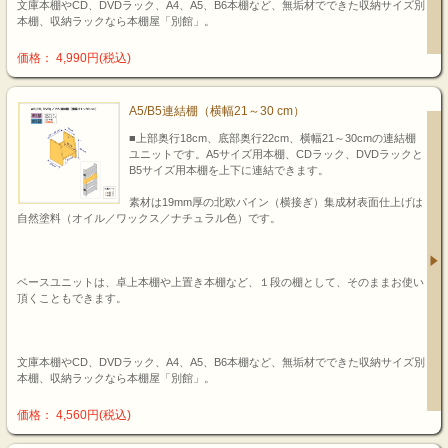
文庫本棚やCD、DVDラック、A4、A5、B6本棚など、無垢材でできた収納サイズ別
本棚、収納ラックなら本棚屋「別館」。
価格： 4,990円(税込)
A5/B5連結棚（横幅21～30 cm）
■上部奥行18cm、底部奥行22cm、横幅21～30cmの連結棚
ユニットです。A5サイズ用本棚、CDラック、DVDラックと
B5サイズ用本棚を上下に連結できます。
素材は19mm厚の北欧パイン（横接ぎ）集成材表面仕上げは
自然塗料（オイル／ワックス／ナチュラル色）です。
ベースユニットは、卓上本棚や上置き本棚など、１段の棚として、そのままお使い
頂くこともできます。
文庫本棚やCD、DVDラック、A4、A5、B6本棚など、無垢材でできた収納サイズ別
本棚、収納ラックなら本棚屋「別館」。
価格： 4,560円(税込)