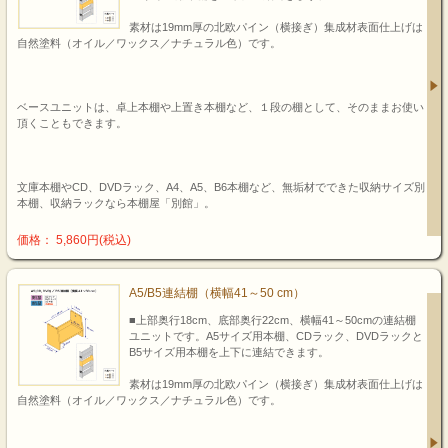
素材は19mm厚の北欧パイン（横接ぎ）集成材表面仕上げは
自然塗料（オイル／ワックス／ナチュラル色）です。
ベースユニットは、卓上本棚や上置き本棚など、１段の棚として、そのままお使い
頂くこともできます。
文庫本棚やCD、DVDラック、A4、A5、B6本棚など、無垢材でできた収納サイズ別
本棚、収納ラックなら本棚屋「別館」。
価格： 5,860円(税込)
A5/B5連結棚（横幅41～50 cm）
■上部奥行18cm、底部奥行22cm、横幅41～50cmの連結棚
ユニットです。A5サイズ用本棚、CDラック、DVDラックと
B5サイズ用本棚を上下に連結できます。
素材は19mm厚の北欧パイン（横接ぎ）集成材表面仕上げは
自然塗料（オイル／ワックス／ナチュラル色）です。