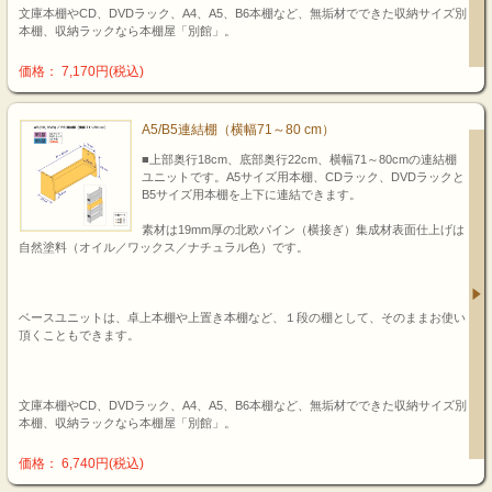
文庫本棚やCD、DVDラック、A4、A5、B6本棚など、無垢材でできた収納サイズ別
本棚、収納ラックなら本棚屋「別館」。
価格： 7,170円(税込)
A5/B5連結棚（横幅71～80 cm）
■上部奥行18cm、底部奥行22cm、横幅71～80cmの連結棚
ユニットです。A5サイズ用本棚、CDラック、DVDラックと
B5サイズ用本棚を上下に連結できます。
素材は19mm厚の北欧パイン（横接ぎ）集成材表面仕上げは
自然塗料（オイル／ワックス／ナチュラル色）です。
ベースユニットは、卓上本棚や上置き本棚など、１段の棚として、そのままお使い
頂くこともできます。
文庫本棚やCD、DVDラック、A4、A5、B6本棚など、無垢材でできた収納サイズ別
本棚、収納ラックなら本棚屋「別館」。
価格： 6,740円(税込)