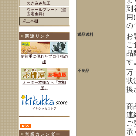
ま
欠き込み加工
到
ウォールプレート（壁
固定金具）
用
卓上本棚
の
返品送料
お
関連リンク
ご
品
耐荷重に優れたプロ仕様の
す
棚
不良品
万
状
オーダー本棚なら「本棚
換
屋」
商
イキクッカストア
連
ご
承
営業カレンダー