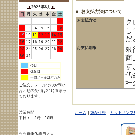
＜
2026年8月
＞
■ お支払方法について
日
月
火
水
木
金
土
お支払方法
ク
1
2
3
4
5
6
7
8
し
9
10
11
12
13
14
15
だ
16
17
18
19
20
21
22
お支払期限
銀
23
24
25
26
27
28
29
30
31
商
す
今日
休業日
代
一部メール対応のみ
社
ご注文、メールでのお問い
合わせの受付は24時間承っ
ております。
営業時間
｜
ホーム
｜
製品仕様
｜
カットサンプ
平日： 8時～18時
※※夏季休業日※※