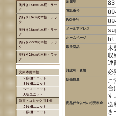
所在地
8
奥行き14cmの本棚・ラッ
ク
電話番号
09
奥行き16cmの本棚・ラッ
FAX番号
09
ク
メールアドレス
su
奥行き18cmの本棚・ラッ
ク
ホームページ
ht
奥行き22cmの本棚・ラッ
ク
取扱商品
木
収
奥行き26cmの本棚・ラッ
ク
連
許認可・資格
必
文庫本用本棚
２段棚ユニット
販売数量
ご
３段棚ユニット
合
ベースユニット
す
天板ユニット
新書・コミック用本棚
商品代金以外の必要料金
送
２段棚ユニット
き
３段棚ユニット