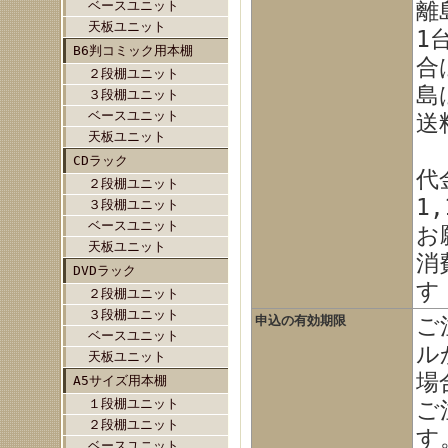
ベースユニット
離
天板ユニット
1
B6判コミック用本棚
合
２段棚ユニット
島
３段棚ユニット
ベースユニット
送
天板ユニット
CDラック
代
２段棚ユニット
1
３段棚ユニット
ベースユニット
お
天板ユニット
消
DVDラック
す
２段棚ユニット
３段棚ユニット
申込の有効期限
ご
ベースユニット
ル
天板ユニット
場
A5サイズ用本棚
１段棚ユニット
ご
２段棚ユニット
す
ベースユニット