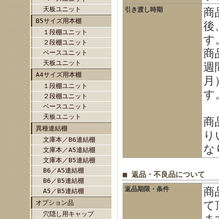
天板ユニット
引き渡し時期
商
B5サイズ用本棚
後
１段棚ユニット
す
２段棚ユニット
商
ベースユニット
天板ユニット
週
A4サイズ用本棚
月
１段棚ユニット
す
２段棚ユニット
ベースユニット
天板ユニット
商
異種連結棚
り
文庫本／B6連結棚
な
文庫本／A5連結棚
文庫本／B5連結棚
B6／A5連結棚
■ 返品・不良品について
B6／B5連結棚
返品期限・条件
商
A5／B5連結棚
オプション品
て
穴隠し用キャップ