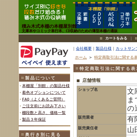
積み木式本棚の本棚屋別館
文庫本やコミック単行本、CD収納のための薄型本棚の通販
カートをみる
｜
｜
会社概要
｜
製品仕様
｜
カットサン
ホーム
>
特定商取引法に関する
特定商取引法に関する表
製品について
■ 店舗情報
本棚屋「別館」の製品仕様
ショップ名
文
着色オプションについて
ま
FAQ（よくあるご質問）
ご注文前にお読み下さい
の
棚段数と高さ、価格一覧
販売業者
有
製品３年保証
販売責任者
山
奥行き別に見る