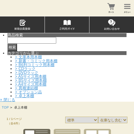
商品検索
カテゴリから選ぶ
>
文庫本用本棚
>
新書・コミック用本棚
>
B6判コミック用本棚
>
CDラック
>
DVDラック
>
A5サイズ用本棚
>
B5サイズ用本棚
>
A4サイズ用本棚
>
異種連結棚
>
オプション品
>
卓上本棚
× 閉じる
TOP
>
卓上本棚
1 / 1ページ
（全4件）