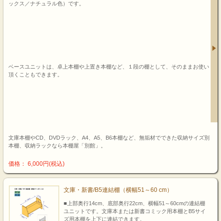
ックス／ナチュラル色）です。
ベースユニットは、卓上本棚や上置き本棚など、１段の棚として、そのままお使い
頂くこともできます。
文庫本棚やCD、DVDラック、A4、A5、B6本棚など、無垢材でできた収納サイズ別
本棚、収納ラックなら本棚屋「別館」。
価格： 6,000円(税込)
文庫・新書/B5連結棚（横幅51～60 cm）
■上部奥行14cm、底部奥行22cm、横幅51～60cmの連結棚
ユニットです。文庫本または新書コミック用本棚とB5サイ
ズ用本棚を上下に連結できます。