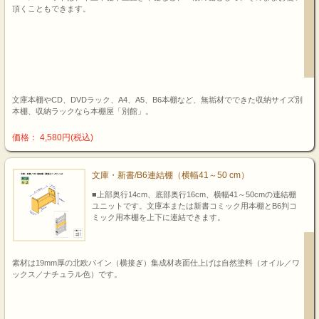
頂くこともできます。
文庫本棚やCD、DVDラック、A4、A5、B6本棚など、無垢材でできた収納サイズ別
本棚、収納ラックなら本棚屋「別館」。
価格： 4,580円(税込)
文庫・新書/B6連結棚（横幅41～50 cm）
■上部奥行14cm、底部奥行16cm、横幅41～50cmの連結棚
ユニットです。文庫本または新書コミック用本棚とB6判コ
ミック用本棚を上下に連結できます。
素材は19mm厚の北欧パイン（横接ぎ）集成材表面仕上げは自然塗料（オイル／ワ
ックス／ナチュラル色）です。