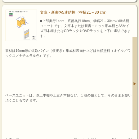
文庫・新書/A5連結棚（横幅21～30 cm）
■上部奥行14cm、底部奥行18cm、横幅21～30cmの連結棚
ユニットです。文庫本または新書コミック用本棚とA5サイ
ズ用本棚またはCDラックやDVDラックを上下に連結できま
す。
素材は19mm厚の北欧パイン（横接ぎ）集成材表面仕上げは自然塗料（オイル／ワ
ックス／ナチュラル色）です。
ベースユニットは、卓上本棚や上置き本棚など、１段の棚として、そのままお使い
頂くこともできます。