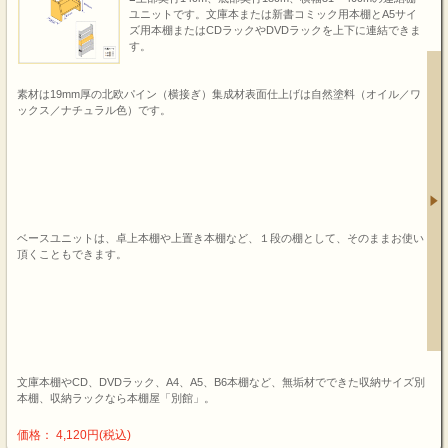
ユニットです。文庫本または新書コミック用本棚とA5サイ
ズ用本棚またはCDラックやDVDラックを上下に連結できま
す。
素材は19mm厚の北欧パイン（横接ぎ）集成材表面仕上げは自然塗料（オイル／ワ
ックス／ナチュラル色）です。
ベースユニットは、卓上本棚や上置き本棚など、１段の棚として、そのままお使い
頂くこともできます。
文庫本棚やCD、DVDラック、A4、A5、B6本棚など、無垢材でできた収納サイズ別
本棚、収納ラックなら本棚屋「別館」。
価格： 4,120円(税込)