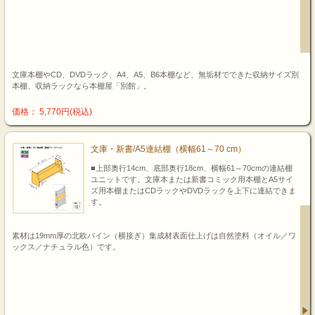
文庫本棚やCD、DVDラック、A4、A5、B6本棚など、無垢材でできた収納サイズ別
本棚、収納ラックなら本棚屋「別館」。
価格： 5,770円(税込)
文庫・新書/A5連結棚（横幅61～70 cm）
■上部奥行14cm、底部奥行18cm、横幅61～70cmの連結棚
ユニットです。文庫本または新書コミック用本棚とA5サイ
ズ用本棚またはCDラックやDVDラックを上下に連結できま
す。
素材は19mm厚の北欧パイン（横接ぎ）集成材表面仕上げは自然塗料（オイル／ワ
ックス／ナチュラル色）です。