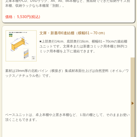
文庫本棚やCD、DVDラック、A4、A5、B6本棚など、無垢材でできた収納サイズ別
本棚、収納ラックなら本棚屋「別館」。
価格： 5,530円(税込)
文庫・新書/B6連結棚（横幅61～70 cm）
■上部奥行14cm、底部奥行16cm、横幅61～70cmの連結棚
ユニットです。文庫本または新書コミック用本棚とB6判コ
ミック用本棚を上下に連結できます。
素材は19mm厚の北欧パイン（横接ぎ）集成材表面仕上げは自然塗料（オイル／ワ
ックス／ナチュラル色）です。
ベースユニットは、卓上本棚や上置き本棚など、１段の棚として、そのままお使い
頂くこともできます。