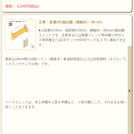
価格： 3,240円(税込)
文庫・新書/A5連結棚（横幅81～90 cm）
■上部奥行14cm、底部奥行18cm、横幅81～90cmの連結棚
ユニットです。文庫本または新書コミック用本棚とA5サイ
ズ用本棚またはCDラックやDVDラックを上下に連結できま
す。
素材は19mm厚の北欧パイン（横接ぎ）集成材表面仕上げは自然塗料（オイル／ワ
ックス／ナチュラル色）です。
ベースユニットは、卓上本棚や上置き本棚など、１段の棚として、そのままお使い
頂くこともできます。