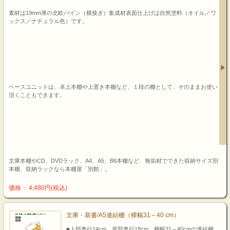
素材は19mm厚の北欧パイン（横接ぎ）集成材表面仕上げは自然塗料（オイル／ワ
ックス／ナチュラル色）です。
ベースユニットは、卓上本棚や上置き本棚など、１段の棚として、そのままお使い
頂くこともできます。
文庫本棚やCD、DVDラック、A4、A5、B6本棚など、無垢材でできた収納サイズ別
本棚、収納ラックなら本棚屋「別館」。
価格： 4,480円(税込)
文庫・新書/A5連結棚（横幅31～40 cm）
■上部奥行14cm、底部奥行18cm、横幅31～40cmの連結棚