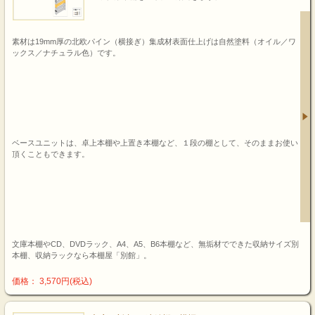
素材は19mm厚の北欧パイン（横接ぎ）集成材表面仕上げは自然塗料（オイル／ワ
ックス／ナチュラル色）です。
ベースユニットは、卓上本棚や上置き本棚など、１段の棚として、そのままお使い
頂くこともできます。
文庫本棚やCD、DVDラック、A4、A5、B6本棚など、無垢材でできた収納サイズ別
本棚、収納ラックなら本棚屋「別館」。
価格： 3,570円(税込)