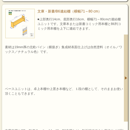
文庫・新書/B6連結棚（横幅71～80 cm）
■上部奥行14cm、底部奥行16cm、横幅71～80cmの連結棚
ユニットです。文庫本または新書コミック用本棚とB6判コ
ミック用本棚を上下に連結できます。
素材は19mm厚の北欧パイン（横接ぎ）集成材表面仕上げは自然塗料（オイル／ワ
ックス／ナチュラル色）です。
ベースユニットは、卓上本棚や上置き本棚など、１段の棚として、そのままお使い
頂くこともできます。