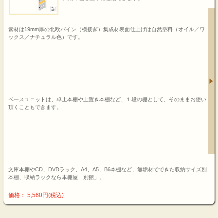
素材は19mm厚の北欧パイン（横接ぎ）集成材表面仕上げは自然塗料（オイル／ワ
ックス／ナチュラル色）です。
ベースユニットは、卓上本棚や上置き本棚など、１段の棚として、そのままお使い
頂くこともできます。
文庫本棚やCD、DVDラック、A4、A5、B6本棚など、無垢材でできた収納サイズ別
本棚、収納ラックなら本棚屋「別館」。
価格： 5,560円(税込)