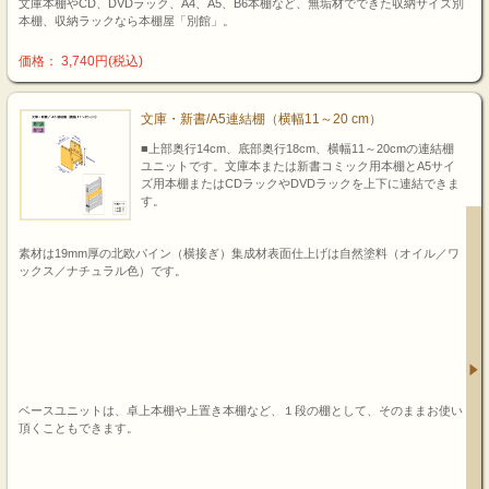
文庫本棚やCD、DVDラック、A4、A5、B6本棚など、無垢材でできた収納サイズ別
本棚、収納ラックなら本棚屋「別館」。
価格： 3,740円(税込)
文庫・新書/A5連結棚（横幅11～20 cm）
■上部奥行14cm、底部奥行18cm、横幅11～20cmの連結棚
ユニットです。文庫本または新書コミック用本棚とA5サイ
ズ用本棚またはCDラックやDVDラックを上下に連結できま
す。
素材は19mm厚の北欧パイン（横接ぎ）集成材表面仕上げは自然塗料（オイル／ワ
ックス／ナチュラル色）です。
ベースユニットは、卓上本棚や上置き本棚など、１段の棚として、そのままお使い
頂くこともできます。