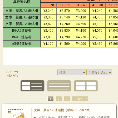
1 / 3ページ
（全48件）
1
2
3
次へ
文庫・新書/B6連結棚（横幅81～90 cm）
■上部奥行14cm、底部奥行16cm、横幅81～90cmの連結棚