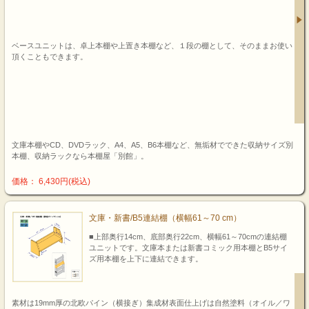
ベースユニットは、卓上本棚や上置き本棚など、１段の棚として、そのままお使い
頂くこともできます。
文庫本棚やCD、DVDラック、A4、A5、B6本棚など、無垢材でできた収納サイズ別
本棚、収納ラックなら本棚屋「別館」。
価格： 6,430円(税込)
文庫・新書/B5連結棚（横幅61～70 cm）
■上部奥行14cm、底部奥行22cm、横幅61～70cmの連結棚
ユニットです。文庫本または新書コミック用本棚とB5サイ
ズ用本棚を上下に連結できます。
素材は19mm厚の北欧パイン（横接ぎ）集成材表面仕上げは自然塗料（オイル／ワ