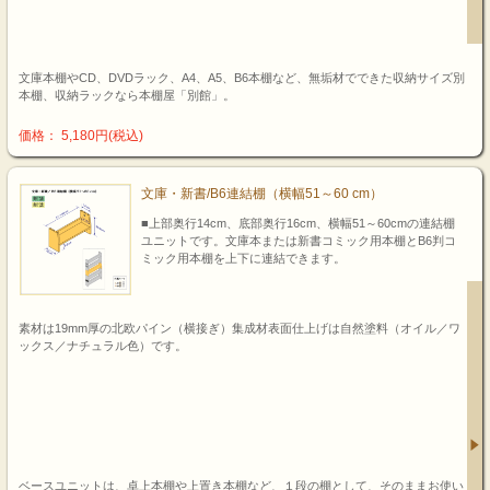
文庫本棚やCD、DVDラック、A4、A5、B6本棚など、無垢材でできた収納サイズ別
本棚、収納ラックなら本棚屋「別館」。
価格： 5,180円(税込)
文庫・新書/B6連結棚（横幅51～60 cm）
■上部奥行14cm、底部奥行16cm、横幅51～60cmの連結棚
ユニットです。文庫本または新書コミック用本棚とB6判コ
ミック用本棚を上下に連結できます。
素材は19mm厚の北欧パイン（横接ぎ）集成材表面仕上げは自然塗料（オイル／ワ
ックス／ナチュラル色）です。
ベースユニットは、卓上本棚や上置き本棚など、１段の棚として、そのままお使い