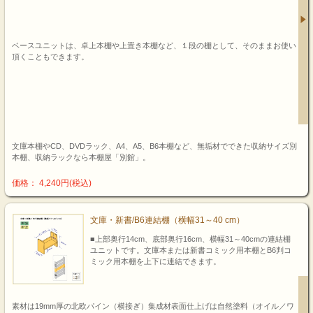
ベースユニットは、卓上本棚や上置き本棚など、１段の棚として、そのままお使い
頂くこともできます。
文庫本棚やCD、DVDラック、A4、A5、B6本棚など、無垢材でできた収納サイズ別
本棚、収納ラックなら本棚屋「別館」。
価格： 4,240円(税込)
文庫・新書/B6連結棚（横幅31～40 cm）
■上部奥行14cm、底部奥行16cm、横幅31～40cmの連結棚
ユニットです。文庫本または新書コミック用本棚とB6判コ
ミック用本棚を上下に連結できます。
素材は19mm厚の北欧パイン（横接ぎ）集成材表面仕上げは自然塗料（オイル／ワ