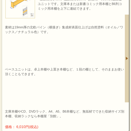
ユニットです。文庫本または新書コミック用本棚とB6判コ
ミック用本棚を上下に連結できます。
素材は19mm厚の北欧パイン（横接ぎ）集成材表面仕上げは自然塗料（オイル／ワ
ックス／ナチュラル色）です。
ベースユニットは、卓上本棚や上置き本棚など、１段の棚として、そのままお使い
頂くこともできます。
文庫本棚やCD、DVDラック、A4、A5、B6本棚など、無垢材でできた収納サイズ別
本棚、収納ラックなら本棚屋「別館」。
価格： 6,010円(税込)