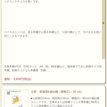
ックス／ナチュラル色）です。
ベースユニットは、卓上本棚や上置き本棚など、１段の棚として、そのままお使い
頂くこともできます。
文庫本棚やCD、DVDラック、A4、A5、B6本棚など、無垢材でできた収納サイズ別
本棚、収納ラックなら本棚屋「別館」。
価格： 3,900円(税込)
文庫・新書/B6連結棚（横幅21～30 cm）
■上部奥行14cm、底部奥行16cm、横幅21～30cmの連結棚
ユニットです。文庫本または新書コミック用本棚とB6判コ
ミック用本棚を上下に連結できます。