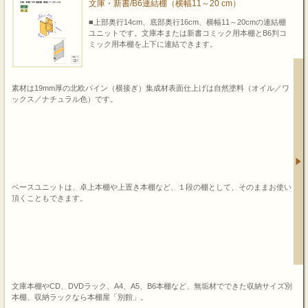
文庫・新書/B6連結棚（横幅11～20 cm）
■上部奥行14cm、底部奥行16cm、横幅11～20cmの連結棚
ユニットです。文庫本または新書コミック用本棚とB6判コ
ミック用本棚を上下に連結できます。
素材は19mm厚の北欧パイン（横接ぎ）集成材表面仕上げは自然塗料（オイル／ワ
ックス／ナチュラル色）です。
ベースユニットは、卓上本棚や上置き本棚など、１段の棚として、そのままお使い
頂くこともできます。
文庫本棚やCD、DVDラック、A4、A5、B6本棚など、無垢材でできた収納サイズ別
本棚、収納ラックなら本棚屋「別館」。