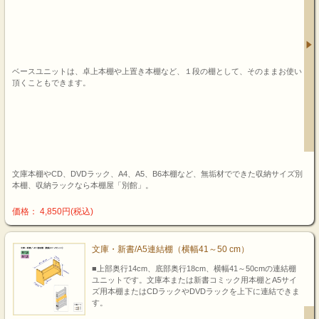
ベースユニットは、卓上本棚や上置き本棚など、１段の棚として、そのままお使い
頂くこともできます。
文庫本棚やCD、DVDラック、A4、A5、B6本棚など、無垢材でできた収納サイズ別
本棚、収納ラックなら本棚屋「別館」。
価格： 4,850円(税込)
文庫・新書/A5連結棚（横幅41～50 cm）
■上部奥行14cm、底部奥行18cm、横幅41～50cmの連結棚
ユニットです。文庫本または新書コミック用本棚とA5サイ
ズ用本棚またはCDラックやDVDラックを上下に連結できま
す。