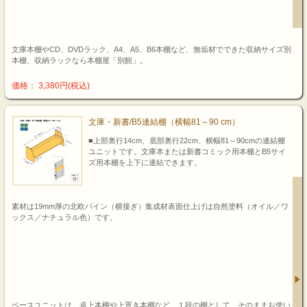
文庫本棚やCD、DVDラック、A4、A5、B6本棚など、無垢材でできた収納サイズ別
本棚、収納ラックなら本棚屋「別館」。
価格： 3,380円(税込)
文庫・新書/B5連結棚（横幅81～90 cm）
■上部奥行14cm、底部奥行22cm、横幅81～90cmの連結棚
ユニットです。文庫本または新書コミック用本棚とB5サイ
ズ用本棚を上下に連結できます。
素材は19mm厚の北欧パイン（横接ぎ）集成材表面仕上げは自然塗料（オイル／ワ
ックス／ナチュラル色）です。
ベースユニットは、卓上本棚や上置き本棚など、１段の棚として、そのままお使い