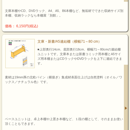
文庫本棚やCD、DVDラック、A4、A5、B6本棚など、無垢材でできた収納サイズ別
本棚、収納ラックなら本棚屋「別館」。
価格： 6,150円(税込)
文庫・新書/A5連結棚（横幅71～80 cm）
■上部奥行14cm、底部奥行18cm、横幅71～80cmの連結棚
ユニットです。文庫本または新書コミック用本棚とA5サイ
ズ用本棚またはCDラックやDVDラックを上下に連結できま
す。
素材は19mm厚の北欧パイン（横接ぎ）集成材表面仕上げは自然塗料（オイル／ワ
ックス／ナチュラル色）です。
ベースユニットは、卓上本棚や上置き本棚など、１段の棚として、そのままお使い
頂くこともできます。