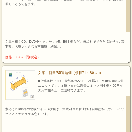
頂くこともできます。
文庫本棚やCD、DVDラック、A4、A5、B6本棚など、無垢材でできた収納サイズ別
本棚、収納ラックなら本棚屋「別館」。
価格： 6,870円(税込)
文庫・新書/B5連結棚（横幅71～80 cm）
■上部奥行14cm、底部奥行22cm、横幅71～80cmの連結棚
ユニットです。文庫本または新書コミック用本棚とB5サイ
ズ用本棚を上下に連結できます。
素材は19mm厚の北欧パイン（横接ぎ）集成材表面仕上げは自然塗料（オイル／ワ
ックス／ナチュラル色）です。