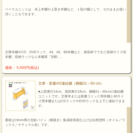
ベースユニットは、卓上本棚や上置き本棚など、１段の棚として、そのままお使い
頂くこともできます。
文庫本棚やCD、DVDラック、A4、A5、B6本棚など、無垢材でできた収納サイズ別
本棚、収納ラックなら本棚屋「別館」。
価格： 5,400円(税込)
文庫・新書/A5連結棚（横幅51～60 cm）
■上部奥行14cm、底部奥行18cm、横幅51～60cmの連結棚
ユニットです。文庫本または新書コミック用本棚とA5サイ
ズ用本棚またはCDラックやDVDラックを上下に連結できま
す。
素材は19mm厚の北欧パイン（横接ぎ）集成材表面仕上げは自然塗料（オイル／ワ
ックス／ナチュラル色）です。