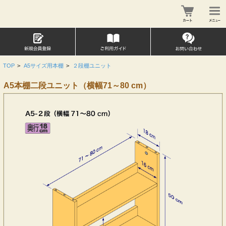
TOP
>
A5サイズ用本棚
>
２段棚ユニット
A5本棚二段ユニット（横幅71～80 cm）