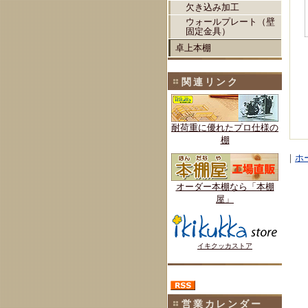
欠き込み加工
ウォールプレート（壁
固定金具）
卓上本棚
関連リンク
耐荷重に優れたプロ仕様の
棚
｜
ホ
オーダー本棚なら「本棚
屋」
イキクッカストア
営業カレンダー