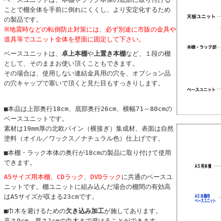
ことで棚全体を手前に倒れにくくし、より安定化するため
の製品です。
※地震時などの転倒防止対策には、必ず別途に市販の金具や
道具等でユニット全体を壁面に固定して下さい。
ベースユニットは、
卓上本棚
や
上置き本棚
など、１段の棚
として、そのままお使い頂くこともできます。
その場合は、使用しない連結金具用の穴を、オプション品
の穴キャップで塞いで頂くと見た目もすっきりします。
■本品は上部奥行18cm、底部奥行26cm、横幅71～80cmの
ベースユニットです。
素材は19mm厚の北欧パイン（横接ぎ）集成材、表面は自然
塗料（オイル／ワックス／ナチュラル色）仕上げです。
■本棚・ラック本体の奥行が18cmの製品に取り付けて使用
できます。
A5サイズ用本棚
、
CDラック
、
DVDラック
に共通のベースユ
ニットです。棚ユニットに組み込んだ場合の棚間の有効高
はA5サイズが収まる23cmです。
■巾木を避けるための
欠き込み加工
が施してあります。
高さ9cm、厚さ1cmの巾木まで避けることができます。