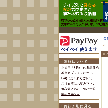
積み木式本棚の本棚屋別館
文庫本やコミック単行本、CD収納
｜
会
ホ
製品について
本棚屋「別館」の製品仕様
着色オプションについて
FAQ（よくあるご質問）
ご注文前にお読み下さい
棚段数と高さ、価格一覧
製品３年保証
奥行き別に見る