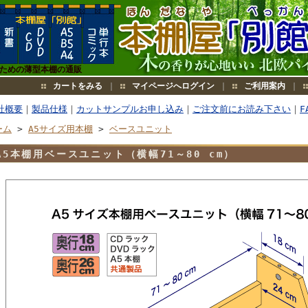
のための薄型本棚の通販
カートをみる
｜
マイページへログイン
｜
ご利用案内
｜
社概要
｜
製品仕様
｜
カットサンプルお申し込み
｜
ご注文前にお読み下さい
｜
F
ーム
>
A5サイズ用本棚
>
ベースユニット
A5本棚用ベースユニット（横幅71～80 cm）