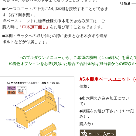
■ベースユニットの下側にA4用本棚を接続することができま
す（右下図参照）。
※ベースユニットに標準仕様の巾木用欠き込み加工は、ご
購入時に
「巾木加工無し」
をお選び頂くこともできます。
■本棚・ラックへの取り付けの際に必要となる木ダボや連結
ボルトなどが付属します。
下のプルダウンメニューから、ご希望の横幅（１cm刻み）を選ん
※着色オプションをお選び頂いた場合の合計金額は担当者からの確認メ
A5本棚用ベースユニット（横
価格:
●巾木用欠き込み加工につい
て:
●横幅をお選び下さい（１cm刻
み）:
購入数: