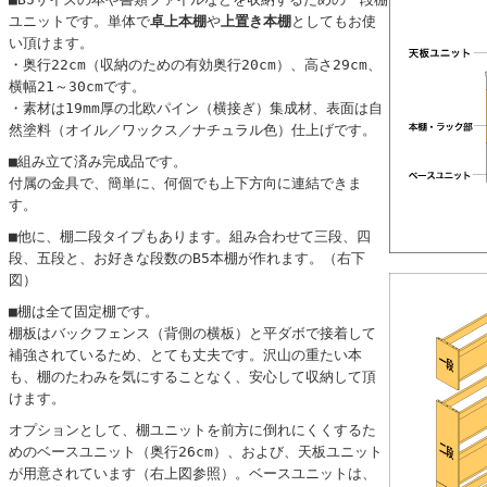
ユニットです。単体で
卓上本棚
や
上置き本棚
としてもお使
い頂けます。
・奥行22cm（収納のための有効奥行20cm）、高さ29cm、
横幅21～30cmです。
・素材は19mm厚の北欧パイン（横接ぎ）集成材、表面は自
然塗料（オイル／ワックス／ナチュラル色）仕上げです。
■組み立て済み完成品です。
付属の金具で、簡単に、何個でも上下方向に連結できま
す。
■他に、棚二段タイプもあります。組み合わせて三段、四
段、五段と、お好きな段数のB5本棚が作れます。（右下
図）
■棚は全て固定棚です。
棚板はバックフェンス（背側の横板）と平ダボで接着して
補強されているため、とても丈夫です。沢山の重たい本
も、棚のたわみを気にすることなく、安心して収納して頂
けます。
オプションとして、棚ユニットを前方に倒れにくくするた
めのベースユニット（奥行26cm）、および、天板ユニット
が用意されています（右上図参照）。ベースユニットは、