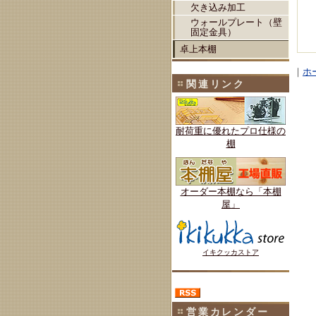
欠き込み加工
ウォールプレート（壁
固定金具）
卓上本棚
｜
ホ
関連リンク
耐荷重に優れたプロ仕様の
棚
オーダー本棚なら「本棚
屋」
イキクッカストア
営業カレンダー