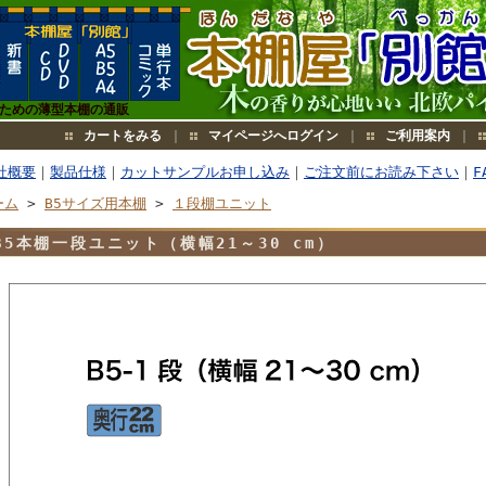
のための薄型本棚の通販
カートをみる
｜
マイページへログイン
｜
ご利用案内
｜
社概要
｜
製品仕様
｜
カットサンプルお申し込み
｜
ご注文前にお読み下さい
｜
F
ーム
>
B5サイズ用本棚
>
１段棚ユニット
B5本棚一段ユニット（横幅21～30 cm）