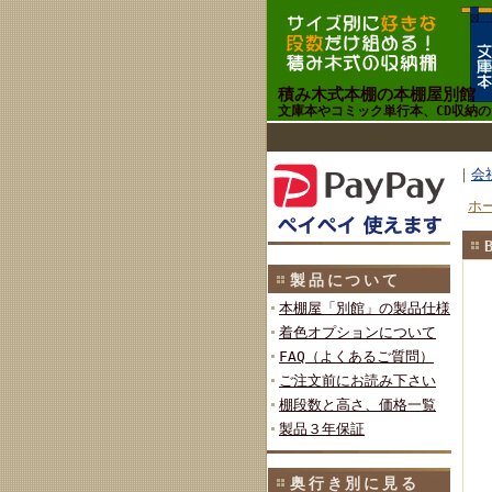
積み木式本棚の本棚屋別館
文庫本やコミック単行本、CD収納
｜
会
ホ
製品について
本棚屋「別館」の製品仕様
着色オプションについて
FAQ（よくあるご質問）
ご注文前にお読み下さい
棚段数と高さ、価格一覧
製品３年保証
奥行き別に見る