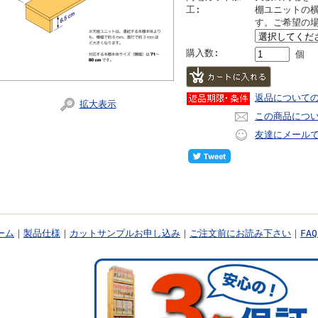
工:
棚ユニットの
す。ご希望の
購入数:
個
返品について
拡大表示
この商品につ
友達にメール
ーム
｜
製品仕様
｜
カットサンプルお申し込み
｜
ご注文前にお読み下さい
｜
FA