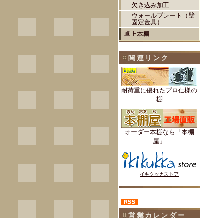
欠き込み加工
ウォールプレート（壁
固定金具）
卓上本棚
関連リンク
耐荷重に優れたプロ仕様の
棚
オーダー本棚なら「本棚
屋」
イキクッカストア
営業カレンダー