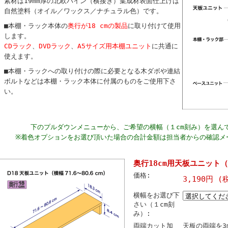
素材は19mm厚の北欧パイン（横接ぎ）集成材表面仕上げは
自然塗料（オイル／ワックス／ナチュラル色）です。
■本棚・ラック本体の
奥行が18 cmの製品
に取り付けて使用
します。
CDラック
、
DVDラック
、
A5サイズ用本棚ユニット
に共通に
使えます。
■本棚・ラックへの取り付けの際に必要となる木ダボや連結
ボルトなどは本棚・ラック本体に付属のものをご使用下さ
い。
下のプルダウンメニューから、ご希望の横幅（１cm刻み）を選ん
※着色オプションをお選び頂いた場合の合計金額は担当者からの確認メ
奥行18cm用天板ユニット（横
価格:
3,190円 (
横幅をお選び下
さい（１cm刻
み）:
両端カット加
天板の両端を3