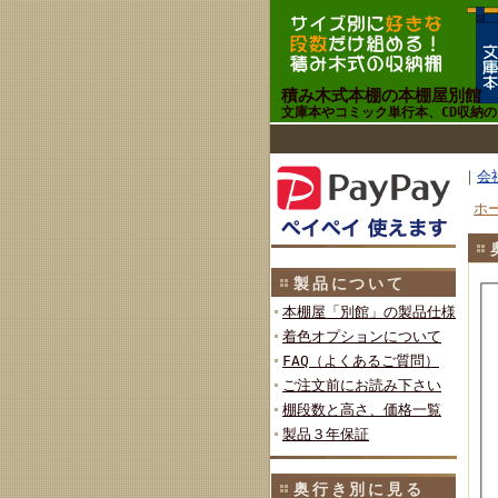
積み木式本棚の本棚屋別館
文庫本やコミック単行本、CD収納
｜
会
ホ
製品について
本棚屋「別館」の製品仕様
着色オプションについて
FAQ（よくあるご質問）
ご注文前にお読み下さい
棚段数と高さ、価格一覧
製品３年保証
奥行き別に見る