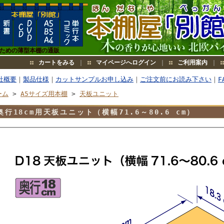
のための薄型本棚の通販
カートをみる
｜
マイページへログイン
｜
ご利用案内
｜
社概要
｜
製品仕様
｜
カットサンプルお申し込み
｜
ご注文前にお読み下さい
｜
F
ーム
>
A5サイズ用本棚
>
天板ユニット
奥行18cm用天板ユニット（横幅71.6～80.6 cm）