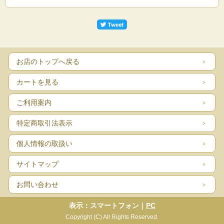
お店のトップへ戻る
カートを見る
ご利用案内
特定商取引法表示
■奥行18.3cm、横幅81.6～90.6cmの天板ユニットです。
素材は19mm厚の北欧パイン（横接ぎ）集成材表面仕上げは自然塗料
個人情報の取扱い
（オイル／ワックス／ナチュラル色）です。
■本棚・ラック本体の
サイトマップ
奥行が18 cmの製品
に取り付けて使用します。
CDラック
、
DVDラック
、
A5サイズ用本棚ユニット
に共通に使えま
す。
お問い合わせ
■本棚・ラックへの取り付けの際に必要となる木ダボや連結ボルトな
どは本棚・ラック本体に付属のものをご使用下さい。
表示：スマートフォン｜
PC
Copyright (C) All Rights Reserved.