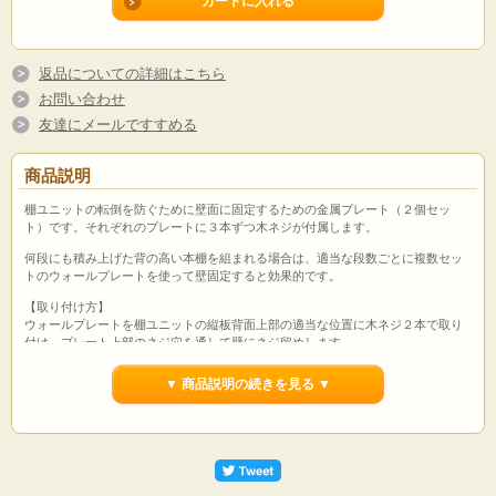
返品についての詳細はこちら
お問い合わせ
友達にメールですすめる
商品説明
棚ユニットの転倒を防ぐために壁面に固定するための金属プレート（２個セッ
ト）です。それぞれのプレートに３本ずつ木ネジが付属します。
何段にも積み上げた背の高い本棚を組まれる場合は、適当な段数ごとに複数セッ
トのウォールプレートを使って壁固定すると効果的です。
【取り付け方】
ウォールプレートを棚ユニットの縦板背面上部の適当な位置に木ネジ２本で取り
付け、プレート上部のネジ穴を通して壁にネジ留めします。
※壁へのネジ留めは、必ずネジのきく下地のある位置で行って下さい。
▼ 商品説明の続きを見る ▼
※ウォールプレートだけをご購入いただく場合の送料は210円～となります。（お
支払方法は銀行振込またはクレジットカードになります。）システム上送料が
2,400円または3,000円と表示されますが、ご購入手続き後に送料を修正させてい
ただきます